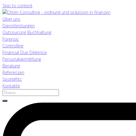
Skip to content
Über uns
Dienstleistungen
Outsourcing Buchhaltung
Forensic
Controlling
Financial Due Diligence
Personalvermittlung
Beratung
Referenzen
Spotlights
Kontakte